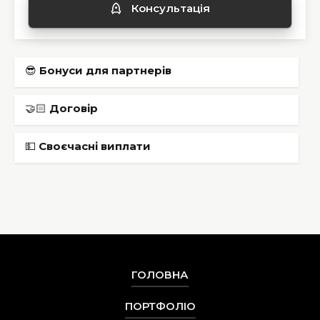
К
о
н
с
у
л
ь
т
а
ц
і
я
😎
Бонуси для партнерів
🤝🏻
Договір
💵
Cвоєчасні виплати
ГОЛОВНА
ПОРТФОЛІО